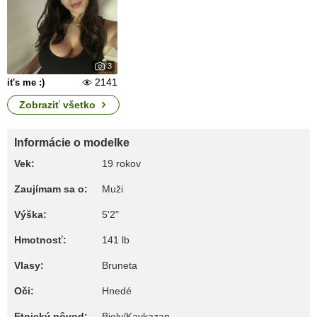
3
2141
it's me :)
Zobraziť všetko
Informácie o modelke
Vek:
19 rokov
Zaujímam sa o:
Muži
Výška:
5'2"
Hmotnosť:
141 lb
Vlasy:
Bruneta
Oči:
Hnedé
Etnický pôvod:
Biely/Kavkazan