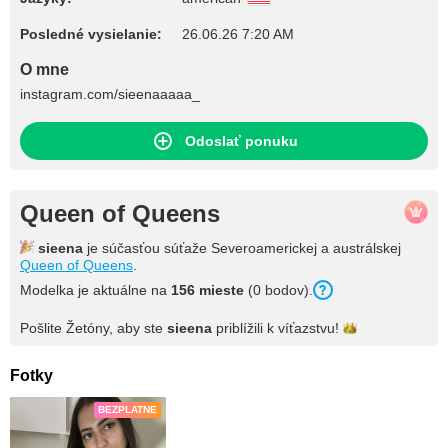
Posledné vysielanie:
26.06.26 7:20 AM
O mne
instagram.com/sieenaaaaa_
Odoslať ponuku
Queen of Queens
sieena
je súčasťou súťaže Severoamerickej a austrálskej
Queen of Queens
.
Modelka je aktuálne na
156 mieste
(0 bodov).
Pošlite Žetóny, aby ste
sieena
priblížili k
víťazstvu!
Fotky
BEZPLATNE