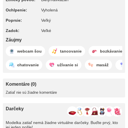
Ochlpenie:
Vyholená
Poprsie:
Veľký
Zadok:
Veľké
Záujmy
webcam šou
tancovanie
bozkávanie
chatovanie
užívanie si
masáž
Komentáre (0)
Zatiaľ nie sú žiadne komentáre
Darčeky
Modelka zatiaľ nemá žiadne virtuálne darčeky. Buďte prvý, kto
jej jeden pošle!