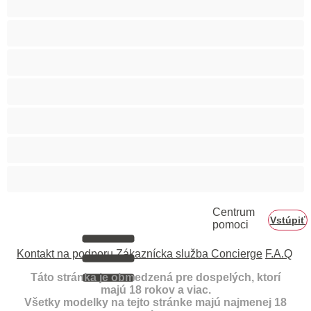
Veľký zadok
Vyspelá
Ázijec
Černošky
Červenovláska
Ženy v domácnosti
Centrum
Vstúpiť
pomoci
Kontakt na podporu
Zákaznícka služba Concierge
F.A.Q
Táto stránka je obmedzená pre dospelých, ktorí
majú 18 rokov a viac.
Všetky modelky na tejto stránke majú najmenej 18