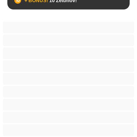
+ BONUS!
10 Žetónov!
Anál
Arabky
Babes
Babičky
Bacuľky
BBW
Belošky
Blondína
Bondáž