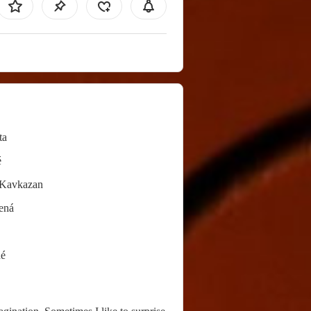
ta
é
/Kavkazan
ená
né