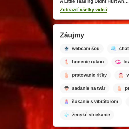
A Little Teasing Didnt Hurt Anyone
Zobraziť všetky videá
Záujmy
webcam šou
chat
honenie rukou
lo
prstovanie riťky
v
sadanie na tvár
p
šukanie s vibrátorom
ženské striekanie