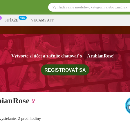
SÚŤAŽE
VKCAMS APP
Vytvorte si účet a začnite chatovať s
ArabianRose!
REGISTROVAŤ SA
bianRose
vysielanie: 2 pred hodiny