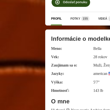
Odoslať ponuku
PROFIL
FOTKY
155
VIDEÁ
Informácie o modelk
Meno:
Bella
Vek:
28 rokov
Zaujímam sa o:
Muži, Ženy
Jazyky:
american
Výška:
5'7"
Hmotnosť:
143 lb
O mne