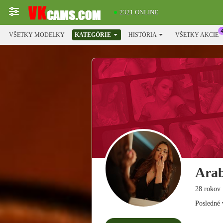
2321 ONLINE
VŠETKY MODELKY
KATEGÓRIE
HISTÓRIA
VŠETKY AKCIE
Ara
28 rokov
Posledné 