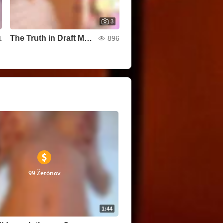
3
The Truth in Draft Mode
1
896
99 Žetónov
1:44