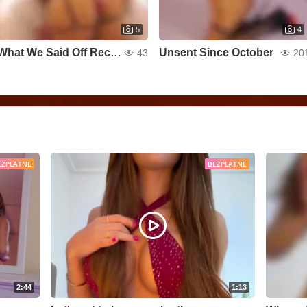
5
4
What We Said Off Record
Unsent Since October
43
20
EZPLATNE
BEZPLATNE
2:44
1:13