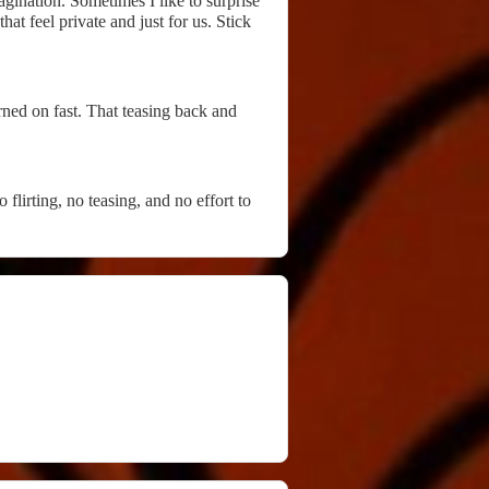
agination. Sometimes I like to surprise
at feel private and just for us. Stick
turned on fast. That teasing back and
 flirting, no teasing, and no effort to