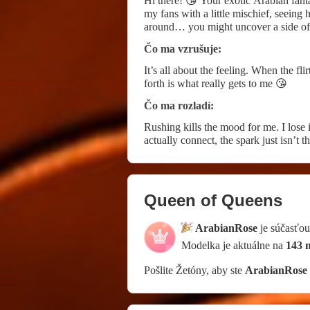
Hi there! 😘 Your exotic Arabian fanta
my fans with a little mischief, seeing 
around… you might uncover a side of 
Čo ma vzrušuje:
It’s all about the feeling. When the fli
forth is what really gets to me 😘
Čo ma rozladí:
Rushing kills the mood for me. I lose in
actually connect, the spark just isn’t th
Queen of Queens
ArabianRose
je súčasťo
Modelka je aktuálne na
143 m
Pošlite Žetóny, aby ste
ArabianRose