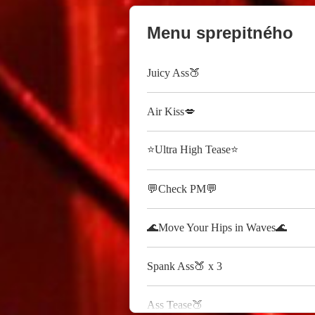
Menu sprepitného
Juicy Ass🍑
Air Kiss💋
⭐️Ultra High Tease⭐️
💬Check PM💬
🌊Move Your Hips in Waves🌊
Spank Ass🍑 x 3
Ass Tease🍑