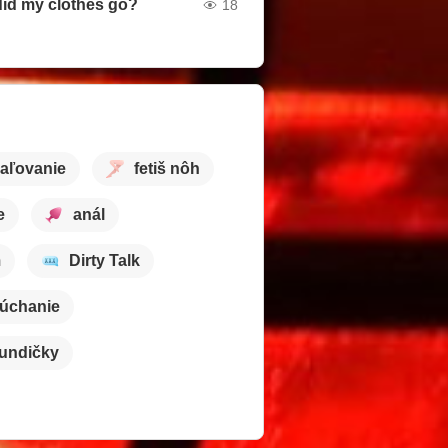
id my clothes go?
18
aľovanie
fetiš nôh
e
anál
m
Dirty Talk
úchanie
kundičky