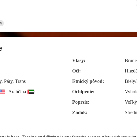
4
e
Vlasy:
Brune
Oči:
Hned
, Páry, Trans
Etnický pôvod:
Biely
Arabčina
Ochlpenie:
Vyhol
Poprsie:
Veľký
Zadok:
Stred