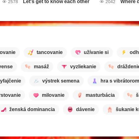
Let's get to know each other
Where d
2578
2042
ovanie
tancovanie
užívanie si
odh
vense
masáž
vyzliekanie
dráždeni
yfajčenie
výstrek semena
hra s vibrátoro
rstovanie
milovanie
masturbácia
š
ženská dominancia
dávenie
šukanie 