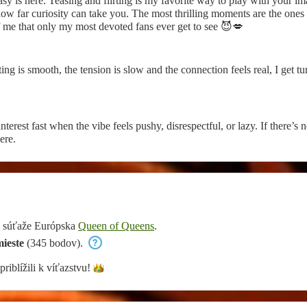
sy is here. Teasing and flirting is my favorite way to play with your im
how far curiosity can take you. The most thrilling moments are the ones th
me that only my most devoted fans ever get to see 😈💋
rting is smooth, the tension is slow and the connection feels real, I get 
terest fast when the vibe feels pushy, disrespectful, or lazy. If there’s no
ere.
u súťaže Európska
Queen of Queens
.
ieste
(345 bodov).
priblížili k
víťazstvu!