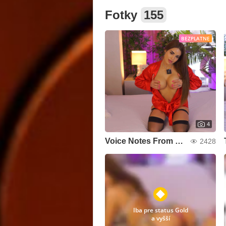
Fotky
155
BEZPLATNE
4
Voice Notes From Nowhere 🎤
2428
Iba pre status Gold
a vyšší