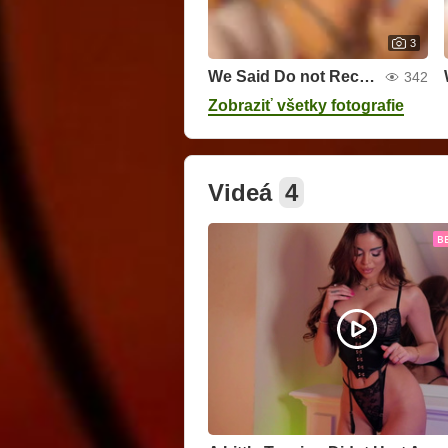
3
We Said Do not Record
342
Zobraziť všetky fotografie
Videá
4
B