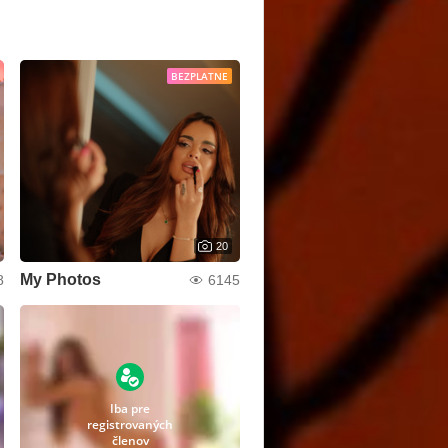
BEZPLATNE
20
My Photos
8
6145
Iba pre
registrovaných
členov