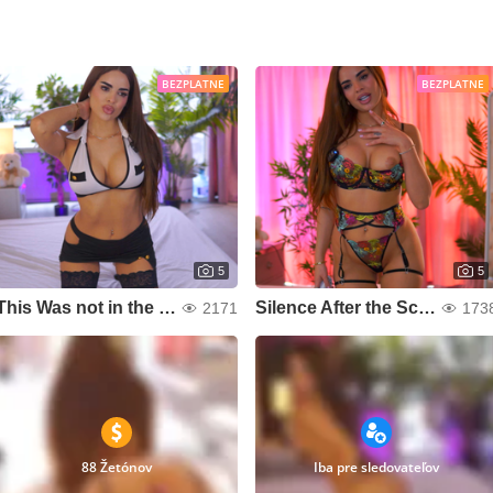
BEZPLATNE
BEZPLATNE
5
5
This Was not in the Upload
Silence After the Screenshot
2171
173
88 Žetónov
Iba pre sledovateľov